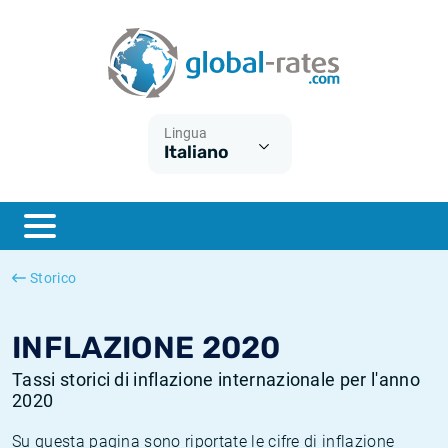
Euribor
Cos'è l'inflazione CPI?
Tassi storici Euribor
Calcolatore dell’inflazione
Term SOFR
Cos'è l'inflazione HICP?
Tassi storici di ESTER
Lingua
Italiano
Banche centrali
Inflazione Europa
Tassi SOFR storici
ESTER
Inflazione Italia
Tassi storici di SONIA
SONIA
Inflazione Stati Uniti
Tassi storici di TONAR
Storico
SOFR
Inflazione Svizzera
Tassi di inflazione storici
INFLAZIONE 2020
Tassi storici di inflazione internazionale per l'anno
2020
Su questa pagina sono riportate le cifre di inflazione