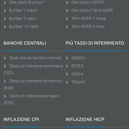
Che cos'è l'Euribor?
Che cos'è il SOFR?
Euribor 1 mese
Che cos'è il Term SOFR
Euribor 3 mesi
Term SOFR 1 mese
Euribor 12 mesi
Term SOFR 3 mesi
BANCHE CENTRALI
PIÙ TASSI DI RIFERIMENTO
Tassi attuali banche centrali
SARON
Tasso di interesse americano
ESTER
(FED)
SONIA
Tasso di interesse britannico
TONAR
(BoE)
Tasso di interesse europeo
(ECB)
INFLAZIONE CPI
INFLAZIONE HICP