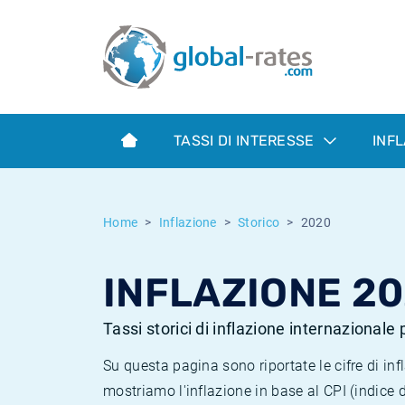
Euribor
Cos'è l'inflazione CPI?
Tassi storici Euribor
Calcolatore dell’inflazione
Term SOFR
Cos'è l'inflazione HICP?
Tassi storici di ESTER
TASSI DI INTERESSE
INF
Banche centrali
Inflazione Europa
Tassi SOFR storici
ESTER
Inflazione Italia
Tassi storici di SONIA
Home
Inflazione
Storico
2020
SONIA
Inflazione Stati Uniti
Tassi storici di TONAR
INFLAZIONE 2
SOFR
Inflazione Svizzera
Tassi di inflazione storici
Tassi storici di inflazione internazionale
Su questa pagina sono riportate le cifre di i
mostriamo l'inflazione in base al CPI (indice 