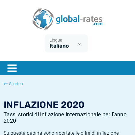
Euribor
Cos'è l'inflazione CPI?
Tassi storici Euribor
Calcolatore dell’inflazione
Term SOFR
Cos'è l'inflazione HICP?
Tassi storici di ESTER
Lingua
Italiano
Banche centrali
Inflazione Europa
Tassi SOFR storici
ESTER
Inflazione Italia
Tassi storici di SONIA
SONIA
Inflazione Stati Uniti
Tassi storici di TONAR
Storico
SOFR
Inflazione Svizzera
Tassi di inflazione storici
INFLAZIONE 2020
Tassi storici di inflazione internazionale per l'anno
2020
Su questa pagina sono riportate le cifre di inflazione