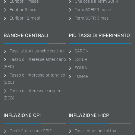
Euribor 1 mese
Che cos'è il Term SOFR
Euribor 3 mesi
Term SOFR 1 mese
Euribor 12 mesi
Term SOFR 3 mesi
BANCHE CENTRALI
PIÙ TASSI DI RIFERIMENTO
Tassi attuali banche centrali
SARON
Tasso di interesse americano
ESTER
(FED)
SONIA
Tasso di interesse britannico
TONAR
(BoE)
Tasso di interesse europeo
(ECB)
INFLAZIONE CPI
INFLAZIONE HICP
Cos'è l'inflazione CPI?
Tassi inflazione attuali