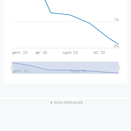
1%
0%
genn. '20
apr. '20
luglio '20
ott. '20
genn. '20
luglio '20
▼ Ad by Refinery89