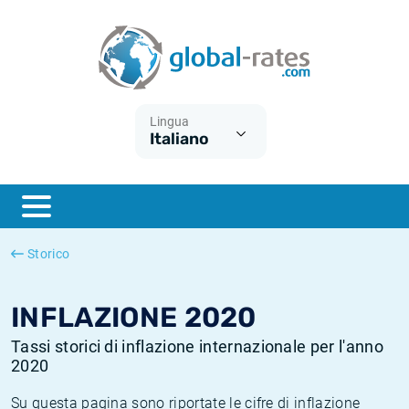
Euribor
Cos'è l'inflazione CPI?
Tassi storici Euribor
Calcolatore dell’inflazione
Term SOFR
Cos'è l'inflazione HICP?
Tassi storici di ESTER
Lingua
Italiano
Banche centrali
Inflazione Europa
Tassi SOFR storici
ESTER
Inflazione Italia
Tassi storici di SONIA
SONIA
Inflazione Stati Uniti
Tassi storici di TONAR
Storico
SOFR
Inflazione Svizzera
Tassi di inflazione storici
INFLAZIONE 2020
Tassi storici di inflazione internazionale per l'anno
2020
Su questa pagina sono riportate le cifre di inflazione