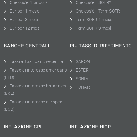
Che cos'è l'Euribor?
Che cos'è il SOFR?
Euribor 1 mese
Che cos'è il Term SOFR
Euribor 3 mesi
Term SOFR 1 mese
Euribor 12 mesi
Term SOFR 3 mesi
BANCHE CENTRALI
PIÙ TASSI DI RIFERIMENTO
Tassi attuali banche centrali
SARON
Tasso di interesse americano
ESTER
(FED)
SONIA
Tasso di interesse britannico
TONAR
(BoE)
Tasso di interesse europeo
(ECB)
INFLAZIONE CPI
INFLAZIONE HICP