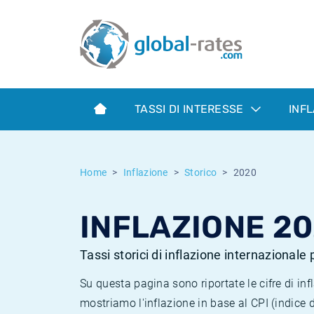
Euribor
Cos'è l'inflazione CPI?
Tassi storici Euribor
Calcolatore dell’inflazione
Term SOFR
Cos'è l'inflazione HICP?
Tassi storici di ESTER
TASSI DI INTERESSE
INF
Banche centrali
Inflazione Europa
Tassi SOFR storici
ESTER
Inflazione Italia
Tassi storici di SONIA
Home
Inflazione
Storico
2020
SONIA
Inflazione Stati Uniti
Tassi storici di TONAR
INFLAZIONE 2
SOFR
Inflazione Svizzera
Tassi di inflazione storici
Tassi storici di inflazione internazionale
Su questa pagina sono riportate le cifre di i
mostriamo l'inflazione in base al CPI (indice 