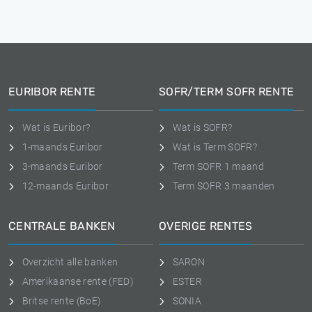
EURIBOR RENTE
SOFR/TERM SOFR RENTE
Wat is Euribor?
Wat is SOFR?
1-maands Euribor
Wat is Term SOFR?
3-maands Euribor
Term SOFR 1 maand
12-maands Euribor
Term SOFR 3 maanden
CENTRALE BANKEN
OVERIGE RENTES
Overzicht alle banken
SARON
Amerikaanse rente (FED)
ESTER
Britse rente (BoE)
SONIA