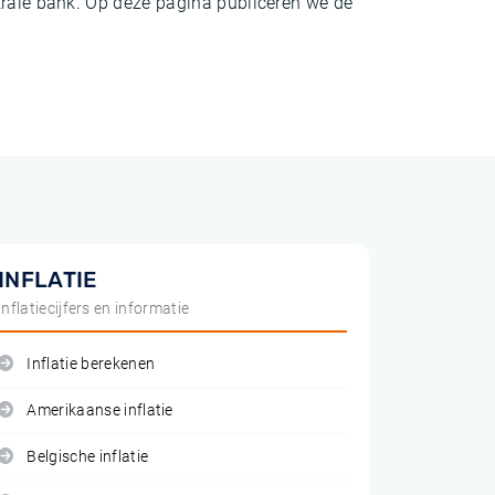
trale bank. Op deze pagina publiceren we de
INFLATIE
inflatiecijfers en informatie
Inflatie berekenen
Amerikaanse inflatie
Belgische inflatie