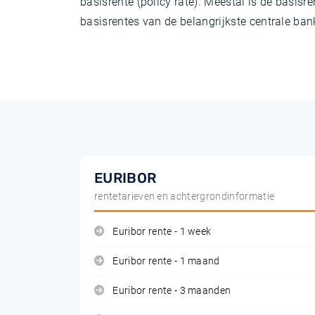
basisrente (policy rate). Meestal is de basi
basisrentes van de belangrijkste centrale ban
EURIBOR
rentetarieven en achtergrondinformatie
Euribor rente - 1 week
Euribor rente - 1 maand
Euribor rente - 3 maanden