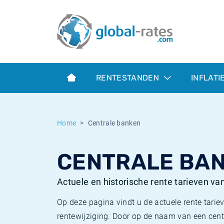
Euribor
Wat is CPI inflatie?
Euribor historie
Inflatiecalculator
Term SOFR
Wat is HICP inflatie?
ESTER historie
RENTESTANDEN
INFLATI
Centrale Banken
Belgische inflatie - CPI
SARON historie
ESTER
Nederlandse inflatie - CPI
SOFR historie
Home
Centrale banken
SONIA
Amerikaanse inflatie - CPI
TONAR historie
CENTRALE BAN
SOFR
Europese inflatie - HICP
Historische inflatie
Actuele en historische rente tarieven va
Op deze pagina vindt u de actuele rente tarie
rentewijziging. Door op de naam van een cent