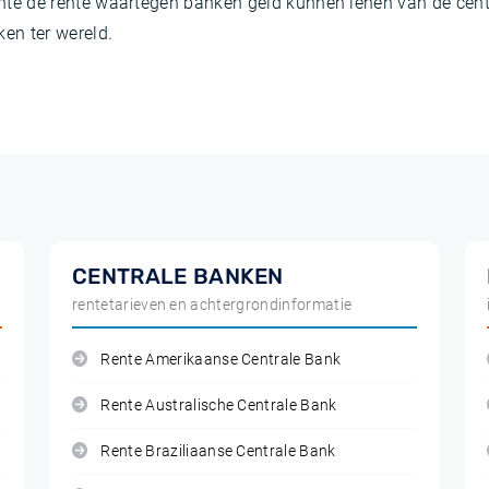
srente de rente waartegen banken geld kunnen lenen van de cen
ken ter wereld.
CENTRALE BANKEN
rentetarieven en achtergrondinformatie
Rente Amerikaanse Centrale Bank
Rente Australische Centrale Bank
Rente Braziliaanse Centrale Bank