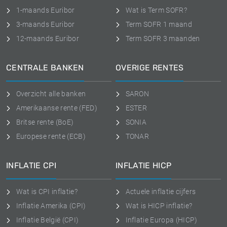
1-maands Euribor
Wat is Term SOFR?
3-maands Euribor
Term SOFR 1 maand
12-maands Euribor
Term SOFR 3 maanden
CENTRALE BANKEN
OVERIGE RENTES
Overzicht alle banken
SARON
Amerikaanse rente (FED)
ESTER
Britse rente (BoE)
SONIA
Europese rente (ECB)
TONAR
INFLATIE CPI
INFLATIE HICP
Wat is CPI inflatie?
Actuele inflatie cijfers
Inflatie Amerika (CPI)
Wat is HICP inflatie?
Inflatie België (CPI)
Inflatie Europa (HICP)