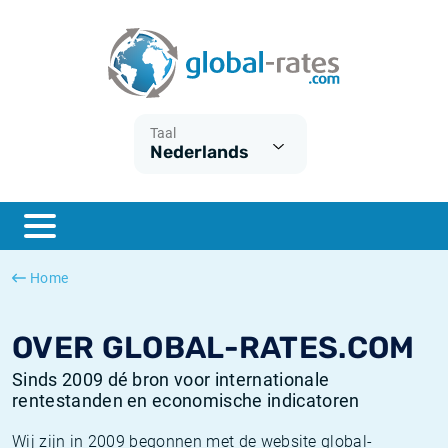
Euribor
Wat is CPI inflatie?
Euribor historie
Inflatiecalculator
Term SOFR
Wat is HICP inflatie?
ESTER historie
Taal
Nederlands
Centrale Banken
Belgische inflatie - CPI
SARON historie
ESTER
Nederlandse inflatie - CPI
SOFR historie
SONIA
Amerikaanse inflatie - CPI
TONAR historie
Home
SOFR
Europese inflatie - HICP
Historische inflatie
OVER GLOBAL-RATES.COM
Sinds 2009 dé bron voor internationale
rentestanden en economische indicatoren
Wij zijn in 2009 begonnen met de website global-