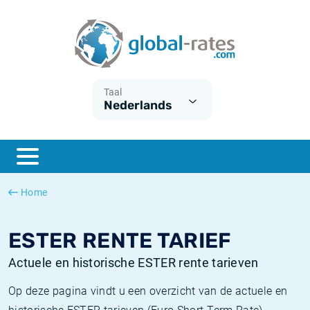
Euribor
Wat is CPI inflatie?
Euribor historie
Inflatiecalculator
Term SOFR
Wat is HICP inflatie?
ESTER historie
Taal
Nederlands
Centrale Banken
Belgische inflatie - CPI
SARON historie
ESTER
Nederlandse inflatie - CPI
SOFR historie
SONIA
Amerikaanse inflatie - CPI
TONAR historie
Home
SOFR
Europese inflatie - HICP
Historische inflatie
ESTER RENTE TARIEF
Actuele en historische ESTER rente tarieven
Op deze pagina vindt u een overzicht van de actuele en