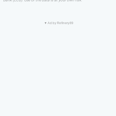
Bank (ECB). Use of the data is at your own risk.
▼ Ad by Refinery89