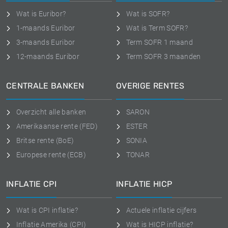
Wat is Euribor?
Wat is SOFR?
1-maands Euribor
Wat is Term SOFR?
3-maands Euribor
Term SOFR 1 maand
12-maands Euribor
Term SOFR 3 maanden
CENTRALE BANKEN
OVERIGE RENTES
Overzicht alle banken
SARON
Amerikaanse rente (FED)
ESTER
Britse rente (BoE)
SONIA
Europese rente (ECB)
TONAR
INFLATIE CPI
INFLATIE HICP
Wat is CPI inflatie?
Actuele inflatie cijfers
Inflatie Amerika (CPI)
Wat is HICP inflatie?