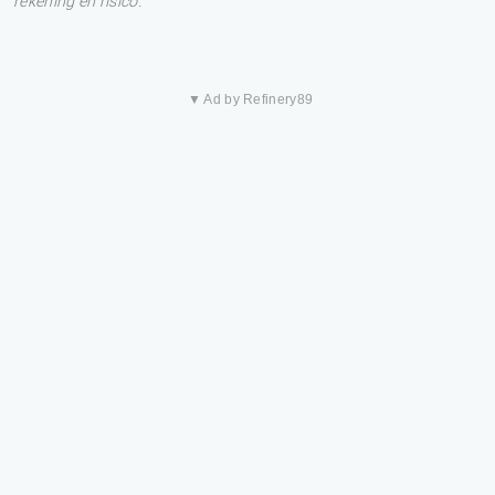
rekening en risico.
▼ Ad by Refinery89