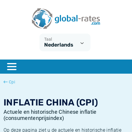
Euribor
Wat is CPI inflatie?
Euribor historie
Inflatiecalculator
Term SOFR
Wat is HICP inflatie?
ESTER historie
Taal
Nederlands
Centrale Banken
Belgische inflatie - CPI
SARON historie
ESTER
Nederlandse inflatie - CPI
SOFR historie
SONIA
Amerikaanse inflatie - CPI
TONAR historie
Cpi
SOFR
Europese inflatie - HICP
Historische inflatie
INFLATIE CHINA (CPI)
Actuele en historische Chinese inflatie
(consumentenprijsindex)
Op deze pagina ziet u de actuele en historische inflatie