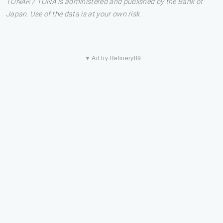
TONAR / TONA is administered and published by the Bank of
Japan. Use of the data is at your own risk.
▼ Ad by Refinery89