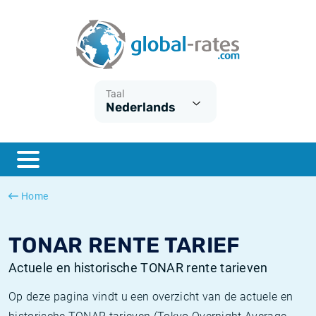
Euribor
Wat is CPI inflatie?
Euribor historie
Inflatiecalculator
Term SOFR
Wat is HICP inflatie?
ESTER historie
Taal
Nederlands
Centrale Banken
Belgische inflatie - CPI
SARON historie
ESTER
Nederlandse inflatie - CPI
SOFR historie
SONIA
Amerikaanse inflatie - CPI
TONAR historie
Home
SOFR
Europese inflatie - HICP
Historische inflatie
TONAR RENTE TARIEF
Actuele en historische TONAR rente tarieven
Op deze pagina vindt u een overzicht van de actuele en