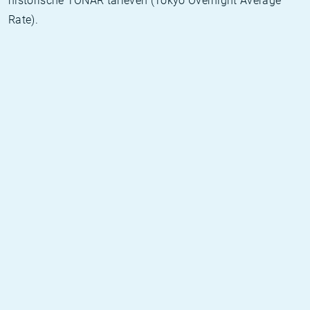
historische TONAR tarieven (Tokyo Overnight Average
Rate).