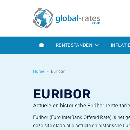
Euribor
Wat is CPI inflatie?
Euribor historie
Inflatiecalculator
Term SOFR
Wat is HICP inflatie?
ESTER historie
RENTESTANDEN
INFLATI
Centrale Banken
Belgische inflatie - CPI
SARON historie
ESTER
Nederlandse inflatie - CPI
SOFR historie
Home
Euribor
SONIA
Amerikaanse inflatie - CPI
TONAR historie
EURIBOR
SOFR
Europese inflatie - HICP
Historische inflatie
Actuele en historische Euribor rente tari
Euribor (Euro InterBank Offered Rate) is het g
deze site staan ​​alle actuele en historische E