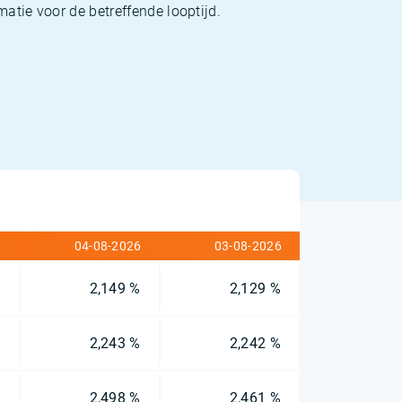
matie voor de betreffende looptijd.
6
04-08-2026
03-08-2026
%
2,149 %
2,129 %
%
2,243 %
2,242 %
%
2,498 %
2,461 %