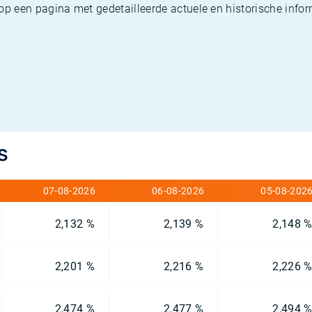
u op een pagina met gedetailleerde actuele en historische infor
S
07-08-2026
06-08-2026
05-08-202
2,132 %
2,139 %
2,148 
2,201 %
2,216 %
2,226 
2,474 %
2,477 %
2,494 