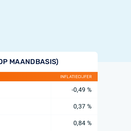
(OP MAANDBASIS)
INFLATIECIJFER
-0,49 %
0,37 %
0,84 %