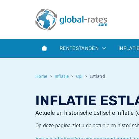
Euribor
Wat is CPI inflatie?
Euribor historie
Inflatiecalculator
Term SOFR
Wat is HICP inflatie?
ESTER historie
RENTESTANDEN
INFLATI
Centrale Banken
Belgische inflatie - CPI
SARON historie
ESTER
Nederlandse inflatie - CPI
SOFR historie
Home
Inflatie
Cpi
Estland
SONIA
Amerikaanse inflatie - CPI
TONAR historie
INFLATIE ESTL
SOFR
Europese inflatie - HICP
Historische inflatie
Actuele en historische Estische inflatie
Op deze pagina ziet u de actuele en historisc