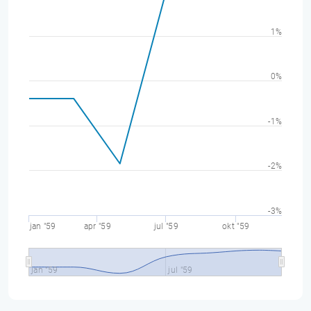
1%
0%
-1%
-2%
-3%
jan "59
apr "59
jul "59
okt "59
jan "59
jul "59