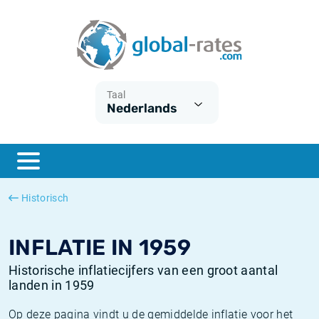
Euribor
Wat is CPI inflatie?
Euribor historie
Inflatiecalculator
Term SOFR
Wat is HICP inflatie?
ESTER historie
Taal
Nederlands
Centrale Banken
Belgische inflatie - CPI
SARON historie
ESTER
Nederlandse inflatie - CPI
SOFR historie
SONIA
Amerikaanse inflatie - CPI
TONAR historie
Historisch
SOFR
Europese inflatie - HICP
Historische inflatie
INFLATIE IN 1959
Historische inflatiecijfers van een groot aantal
landen in 1959
Op deze pagina vindt u de gemiddelde inflatie voor het