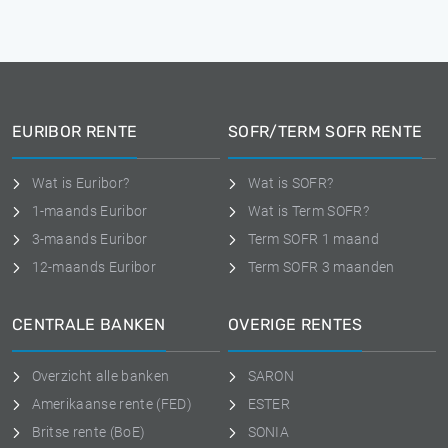
EURIBOR RENTE
SOFR/TERM SOFR RENTE
Wat is Euribor?
Wat is SOFR?
1-maands Euribor
Wat is Term SOFR?
3-maands Euribor
Term SOFR 1 maand
12-maands Euribor
Term SOFR 3 maanden
CENTRALE BANKEN
OVERIGE RENTES
Overzicht alle banken
SARON
Amerikaanse rente (FED)
ESTER
Britse rente (BoE)
SONIA