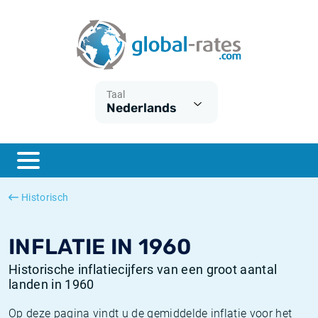
Euribor
Wat is CPI inflatie?
Euribor historie
Inflatiecalculator
Term SOFR
Wat is HICP inflatie?
ESTER historie
Taal
Nederlands
Centrale Banken
Belgische inflatie - CPI
SARON historie
ESTER
Nederlandse inflatie - CPI
SOFR historie
SONIA
Amerikaanse inflatie - CPI
TONAR historie
Historisch
SOFR
Europese inflatie - HICP
Historische inflatie
INFLATIE IN 1960
Historische inflatiecijfers van een groot aantal
landen in 1960
Op deze pagina vindt u de gemiddelde inflatie voor het