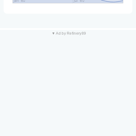
jan "60
jul "60
▼ Ad by Refinery89