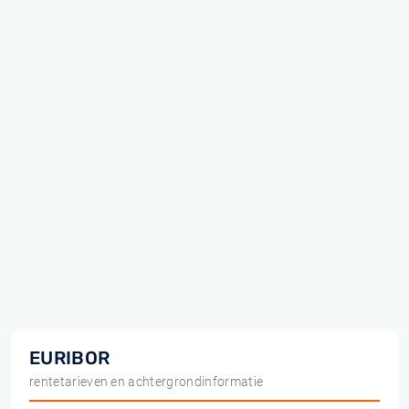
EURIBOR
rentetarieven en achtergrondinformatie