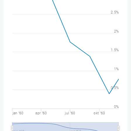
2.5%
2%
1.5%
1%
0.5%
0%
jan "60
apr "60
jul "60
okt "60