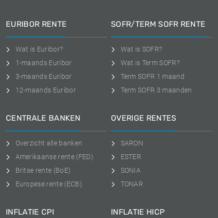
EURIBOR RENTE
SOFR/TERM SOFR RENTE
Wat is Euribor?
Wat is SOFR?
1-maands Euribor
Wat is Term SOFR?
3-maands Euribor
Term SOFR 1 maand
12-maands Euribor
Term SOFR 3 maanden
CENTRALE BANKEN
OVERIGE RENTES
Overzicht alle banken
SARON
Amerikaanse rente (FED)
ESTER
Britse rente (BoE)
SONIA
Europese rente (ECB)
TONAR
INFLATIE CPI
INFLATIE HICP