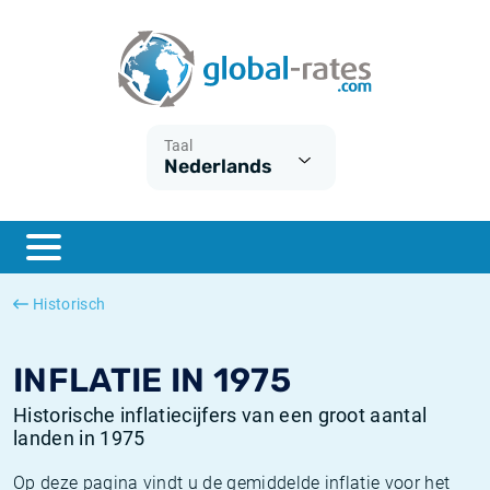
Euribor
Wat is CPI inflatie?
Euribor historie
Inflatiecalculator
Term SOFR
Wat is HICP inflatie?
ESTER historie
Taal
Nederlands
Centrale Banken
Belgische inflatie - CPI
SARON historie
ESTER
Nederlandse inflatie - CPI
SOFR historie
SONIA
Amerikaanse inflatie - CPI
TONAR historie
Historisch
SOFR
Europese inflatie - HICP
Historische inflatie
INFLATIE IN 1975
Historische inflatiecijfers van een groot aantal
landen in 1975
Op deze pagina vindt u de gemiddelde inflatie voor het