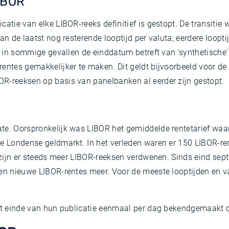
LIBOR
catie van elke LIBOR-reeks definitief is gestopt. De transitie
an de laatst nog resterende looptijd per valuta; eerdere loopti
t in sommige gevallen de einddatum betreft van 'synthetische'
entes gemakkelijker te maken. Dit geldt bijvoorbeeld voor de U
R-reeksen op basis van panelbanken al eerder zijn gestopt.
te. Oorspronkelijk was LIBOR het gemiddelde rentetarief waa
e Londense geldmarkt. In het verleden waren er 150 LIBOR-rent
en zijn er steeds meer LIBOR-reeksen verdwenen. Sinds eind se
een nieuwe LIBOR-rentes meer. Voor de meeste looptijden en va
het einde van hun publicatie eenmaal per dag bekendgemaakt 