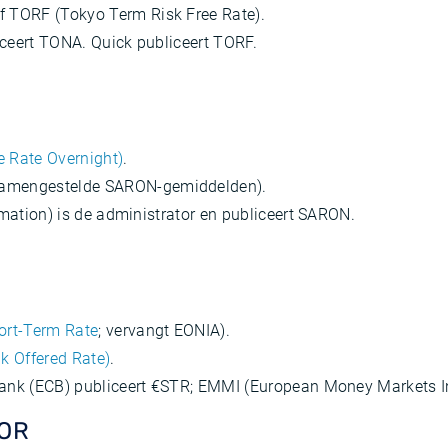
 TORF (Tokyo Term Risk Free Rate).
iceert TONA. Quick publiceert TORF.
 Rate Overnight)
.
amengestelde SARON-gemiddelden).
ormation) is de administrator en publiceert SARON.
ort-Term Rate
; vervangt EONIA).
k Offered Rate)
.
Bank (ECB) publiceert €STR; EMMI (European Money Markets In
BOR