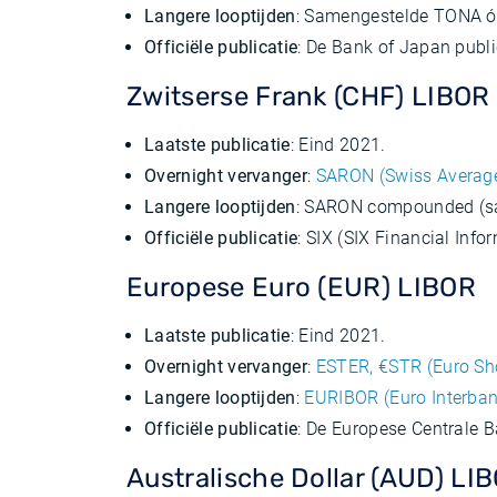
Langere looptijden
: Samengestelde TONA óf
Officiële publicatie
: De Bank of Japan publ
Zwitserse Frank (CHF) LIBOR
Laatste publicatie
: Eind 2021.
Overnight vervanger
:
SARON (Swiss Average
Langere looptijden
: SARON compounded (s
Officiële publicatie
: SIX (SIX Financial Inf
Europese Euro (EUR) LIBOR
Laatste publicatie
: Eind 2021.
Overnight vervanger
:
ESTER, €STR (Euro Sh
Langere looptijden
:
EURIBOR (Euro Interban
Officiële publicatie
: De Europese Centrale 
Australische Dollar (AUD) LI