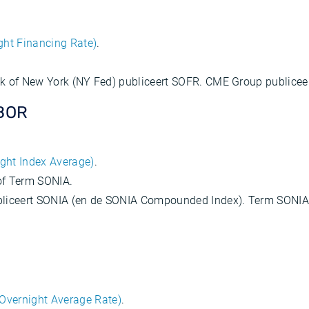
ght Financing Rate)
.
nk of New York (NY Fed) publiceert SOFR. CME Group publice
IBOR
ight Index Average)
.
of Term SONIA.
ubliceert SONIA (en de SONIA Compounded Index). Term SONIA
vernight Average Rate)
.