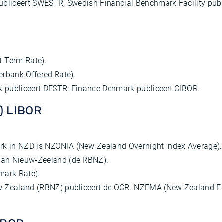
publiceert SWESTR; Swedish Financial Benchmark Facility pub
t-Term Rate).
erbank Offered Rate).
 publiceert DESTR; Finance Denmark publiceert CIBOR.
) LIBOR
rk in NZD is NZONIA (New Zealand Overnight Index Average). 
 van Nieuw-Zeeland (de RBNZ).
mark Rate).
w Zealand (RBNZ) publiceert de OCR. NZFMA (New Zealand Fin