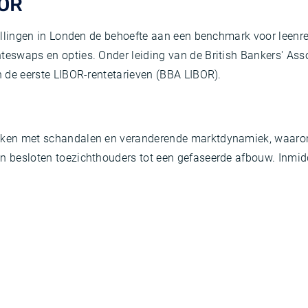
BOR
stellingen in Londen de behoefte aan een benchmark voor leen
nteswaps en opties. Onder leiding van de British Bankers' A
an de eerste LIBOR-rentetarieven (BBA LIBOR).
maken met schandalen en veranderende marktdynamiek, waaron
en besloten toezichthouders tot een gefaseerde afbouw. Inmidd