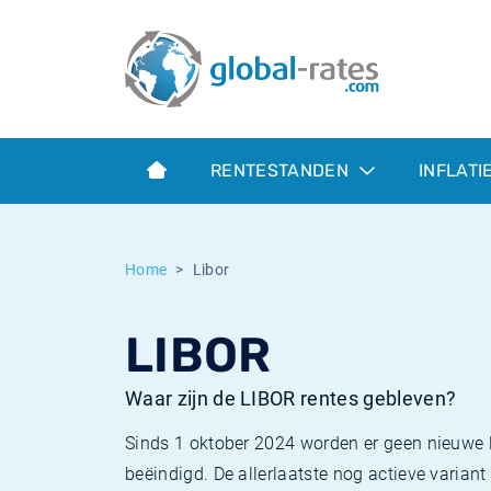
Euribor
Wat is CPI inflatie?
Euribor historie
Inflatiecalculator
Term SOFR
Wat is HICP inflatie?
ESTER historie
RENTESTANDEN
INFLATI
Centrale Banken
Belgische inflatie - CPI
SARON historie
ESTER
Nederlandse inflatie - CPI
SOFR historie
Home
Libor
SONIA
Amerikaanse inflatie - CPI
TONAR historie
LIBOR
SOFR
Europese inflatie - HICP
Historische inflatie
Waar zijn de LIBOR rentes gebleven?
Sinds 1 oktober 2024 worden er geen nieuwe
beëindigd. De allerlaatste nog actieve varia