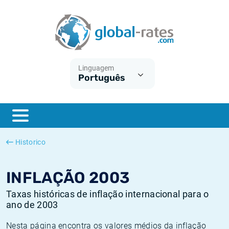
Euribor
O que é a inflação do IPC?
Taxas Euribor históricas
Calculadora de inflação
Term SOFR
O que é a inflação do IHPC?
Taxas ESTER históricas
Linguagem
Português
Bancos centrais
Inflação Brasil
Taxas SOFR históricas
ESTER
Inflação Estados Unidos
Taxas SONIA históricas
SONIA
Inflação Europa
Taxas TONAR históricas
Historico
SOFR
Inflação Portugal
Taxas de inflação históricas
INFLAÇÃO 2003
Taxas históricas de inflação internacional para o
ano de 2003
Nesta página encontra os valores médios da inflação