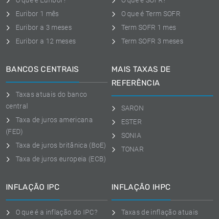
O que é Euribor?
O que é SOFR?
Euribor 1 mês
O que é Term SOFR
Euribor a 3 meses
Term SOFR 1 mes
Euribor a 12 meses
Term SOFR 3 meses
BANCOS CENTRAIS
MAIS TAXAS DE
REFERÊNCIA
Taxas atuais do banco
central
SARON
Taxa de juros americana
ESTER
(FED)
SONIA
Taxa de juros britânica (BoE)
TONAR
Taxa de juros europeia (ECB)
INFLAÇÃO IPC
INFLAÇÃO IHPC
O que é a inflação do IPC?
Taxas de inflação atuais