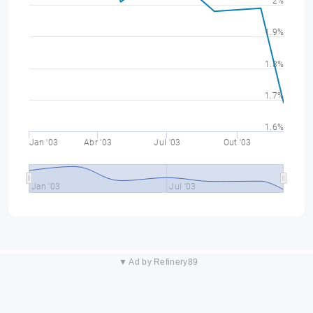
2%
1.9%
1.8%
1.7%
1.6%
Jan '03
Abr '03
Jul '03
Out '03
Jan '03
Jul '03
▼ Ad by Refinery89