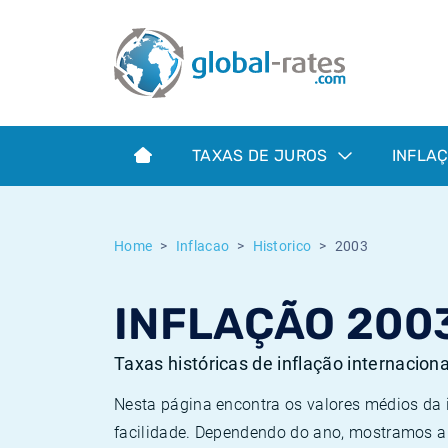
Euribor
O que é a inflação do IPC?
Taxas Euribor históricas
Calculadora de inflação
Term SOFR
O que é a inflação do IHPC?
Taxas ESTER históricas
TAXAS DE JUROS
INFLA
Bancos centrais
Inflação Brasil
Taxas SOFR históricas
ESTER
Inflação Estados Unidos
Taxas SONIA históricas
Home
Inflacao
Historico
2003
SONIA
Inflação Europa
Taxas TONAR históricas
INFLAÇÃO 200
SOFR
Inflação Portugal
Taxas de inflação históricas
Taxas históricas de inflação internacion
Nesta página encontra os valores médios da
facilidade. Dependendo do ano, mostramos a 