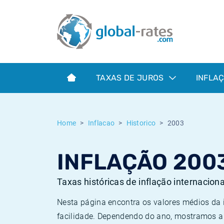
Euribor
O que é a inflação do IPC?
Taxas Euribor históricas
Calculadora de inflação
Term SOFR
O que é a inflação do IHPC?
Taxas ESTER históricas
TAXAS DE JUROS
INFLA
Bancos centrais
Inflação Brasil
Taxas SOFR históricas
ESTER
Inflação Estados Unidos
Taxas SONIA históricas
Home
Inflacao
Historico
2003
SONIA
Inflação Europa
Taxas TONAR históricas
INFLAÇÃO 200
SOFR
Inflação Portugal
Taxas de inflação históricas
Taxas históricas de inflação internacion
Nesta página encontra os valores médios da
facilidade. Dependendo do ano, mostramos a 