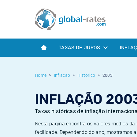
Euribor
O que é a inflação do IPC?
Taxas Euribor históricas
Calculadora de inflação
Term SOFR
O que é a inflação do IHPC?
Taxas ESTER históricas
TAXAS DE JUROS
INFLA
Bancos centrais
Inflação Brasil
Taxas SOFR históricas
ESTER
Inflação Estados Unidos
Taxas SONIA históricas
Home
Inflacao
Historico
2003
SONIA
Inflação Europa
Taxas TONAR históricas
INFLAÇÃO 200
SOFR
Inflação Portugal
Taxas de inflação históricas
Taxas históricas de inflação internacion
Nesta página encontra os valores médios da
facilidade. Dependendo do ano, mostramos a 