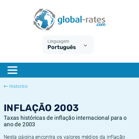
Euribor
O que é a inflação do IPC?
Taxas Euribor históricas
Calculadora de inflação
Term SOFR
O que é a inflação do IHPC?
Taxas ESTER históricas
Linguagem
Português
Bancos centrais
Inflação Brasil
Taxas SOFR históricas
ESTER
Inflação Estados Unidos
Taxas SONIA históricas
SONIA
Inflação Europa
Taxas TONAR históricas
Historico
SOFR
Inflação Portugal
Taxas de inflação históricas
INFLAÇÃO 2003
Taxas históricas de inflação internacional para o
ano de 2003
Nesta página encontra os valores médios da inflação