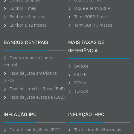
O que é Euribor?
O que é SOFR?
Euribor 1 mês
O que é Term SOFR
Euribor a 3 meses
Term SOFR 1 mes
Euribor a 12 meses
Term SOFR 3 meses
BANCOS CENTRAIS
MAIS TAXAS DE
REFERÊNCIA
Taxas atuais do banco
central
SARON
Taxa de juros americana
ESTER
(FED)
SONIA
Taxa de juros britânica (BoE)
TONAR
Taxa de juros europeia (ECB)
INFLAÇÃO IPC
INFLAÇÃO IHPC
O que é a inflação do IPC?
Taxas de inflação atuais