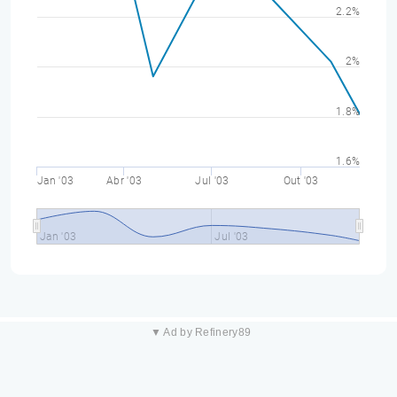
2.2%
2%
1.8%
1.6%
Jan '03
Abr '03
Jul '03
Out '03
Jan '03
Jul '03
▼ Ad by Refinery89