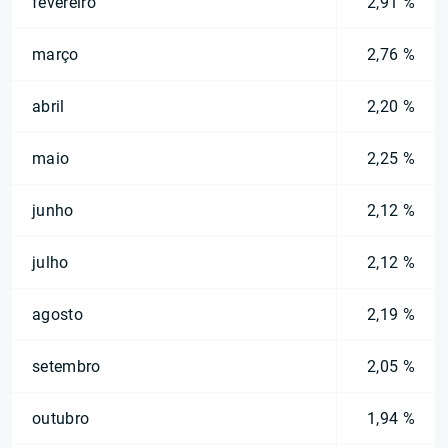
fevereiro
2,91 %
março
2,76 %
abril
2,20 %
maio
2,25 %
junho
2,12 %
julho
2,12 %
agosto
2,19 %
setembro
2,05 %
outubro
1,94 %