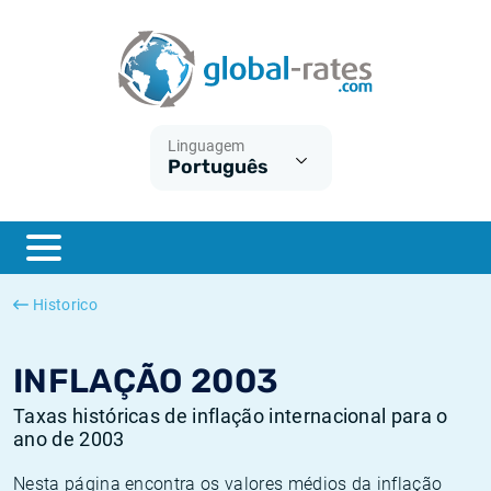
Euribor
O que é a inflação do IPC?
Taxas Euribor históricas
Calculadora de inflação
Term SOFR
O que é a inflação do IHPC?
Taxas ESTER históricas
Linguagem
Português
Bancos centrais
Inflação Brasil
Taxas SOFR históricas
ESTER
Inflação Estados Unidos
Taxas SONIA históricas
SONIA
Inflação Europa
Taxas TONAR históricas
Historico
SOFR
Inflação Portugal
Taxas de inflação históricas
INFLAÇÃO 2003
Taxas históricas de inflação internacional para o
ano de 2003
Nesta página encontra os valores médios da inflação