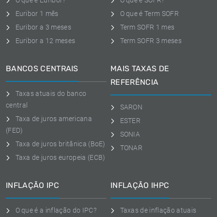
O que é Euribor?
O que é SOFR?
Euribor 1 mês
O que é Term SOFR
Euribor a 3 meses
Term SOFR 1 mes
Euribor a 12 meses
Term SOFR 3 meses
BANCOS CENTRAIS
MAIS TAXAS DE
REFERÊNCIA
Taxas atuais do banco
central
SARON
Taxa de juros americana
ESTER
(FED)
SONIA
Taxa de juros britânica (BoE)
TONAR
Taxa de juros europeia (ECB)
INFLAÇÃO IPC
INFLAÇÃO IHPC
O que é a inflação do IPC?
Taxas de inflação atuais