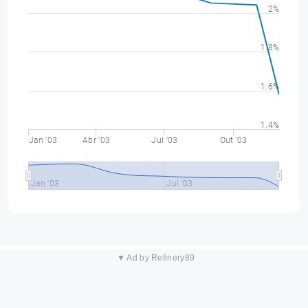
2%
1.8%
1.6%
1.4%
Jan '03
Abr '03
Jul '03
Out '03
Jan '03
Jul '03
▼ Ad by Refinery89