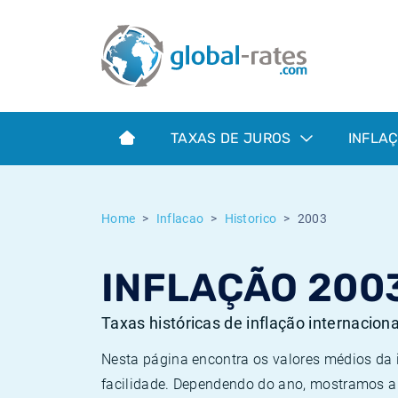
Euribor
O que é a inflação do IPC?
Taxas Euribor históricas
Calculadora de inflação
Term SOFR
O que é a inflação do IHPC?
Taxas ESTER históricas
TAXAS DE JUROS
INFLA
Bancos centrais
Inflação Brasil
Taxas SOFR históricas
ESTER
Inflação Estados Unidos
Taxas SONIA históricas
Home
Inflacao
Historico
2003
SONIA
Inflação Europa
Taxas TONAR históricas
INFLAÇÃO 200
SOFR
Inflação Portugal
Taxas de inflação históricas
Taxas históricas de inflação internacion
Nesta página encontra os valores médios da
facilidade. Dependendo do ano, mostramos a 