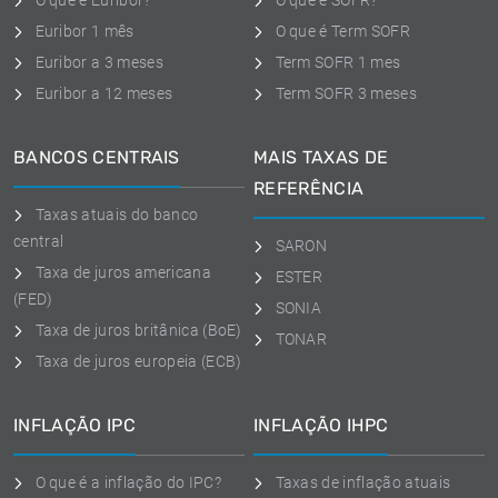
O que é Euribor?
O que é SOFR?
Euribor 1 mês
O que é Term SOFR
Euribor a 3 meses
Term SOFR 1 mes
Euribor a 12 meses
Term SOFR 3 meses
BANCOS CENTRAIS
MAIS TAXAS DE
REFERÊNCIA
Taxas atuais do banco
central
SARON
Taxa de juros americana
ESTER
(FED)
SONIA
Taxa de juros britânica (BoE)
TONAR
Taxa de juros europeia (ECB)
INFLAÇÃO IPC
INFLAÇÃO IHPC
O que é a inflação do IPC?
Taxas de inflação atuais