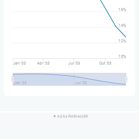
16%
14%
12%
10%
Jan '03
Abr '03
Jul '03
Out '03
Jan '03
Jul '03
▼ Ad by Refinery89