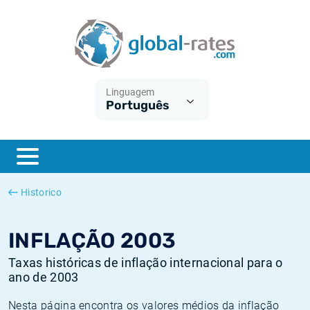
Euribor
O que é a inflação do IPC?
Taxas Euribor históricas
Calculadora de inflação
Term SOFR
O que é a inflação do IHPC?
Taxas ESTER históricas
Linguagem
Português
Bancos centrais
Inflação Brasil
Taxas SOFR históricas
ESTER
Inflação Estados Unidos
Taxas SONIA históricas
SONIA
Inflação Europa
Taxas TONAR históricas
Historico
SOFR
Inflação Portugal
Taxas de inflação históricas
INFLAÇÃO 2003
Taxas históricas de inflação internacional para o
ano de 2003
Nesta página encontra os valores médios da inflação