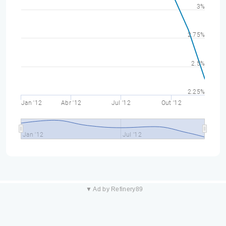
3%
2.75%
2.5%
2.25%
Jan '12
Abr '12
Jul '12
Out '12
Jan '12
Jul '12
▼ Ad by Refinery89