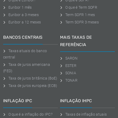
O que é Euribor?
O que é SOFR?
Euribor 1 mês
O que é Term SOFR
Euribor a 3 meses
Term SOFR 1 mes
Euribor a 12 meses
Term SOFR 3 meses
BANCOS CENTRAIS
MAIS TAXAS DE
REFERÊNCIA
Taxas atuais do banco
central
SARON
Taxa de juros americana
ESTER
(FED)
SONIA
Taxa de juros britânica (BoE)
TONAR
Taxa de juros europeia (ECB)
INFLAÇÃO IPC
INFLAÇÃO IHPC
O que é a inflação do IPC?
Taxas de inflação atuais