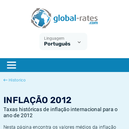
Euribor
O que é a inflação do IPC?
Taxas Euribor históricas
Calculadora de inflação
Term SOFR
O que é a inflação do IHPC?
Taxas ESTER históricas
Linguagem
Português
Bancos centrais
Inflação Brasil
Taxas SOFR históricas
ESTER
Inflação Estados Unidos
Taxas SONIA históricas
SONIA
Inflação Europa
Taxas TONAR históricas
Historico
SOFR
Inflação Portugal
Taxas de inflação históricas
INFLAÇÃO 2012
Taxas históricas de inflação internacional para o
ano de 2012
Nesta página encontra os valores médios da inflação