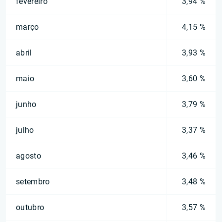
fevereiro
3,94 %
março
4,15 %
abril
3,93 %
maio
3,60 %
junho
3,79 %
julho
3,37 %
agosto
3,46 %
setembro
3,48 %
outubro
3,57 %