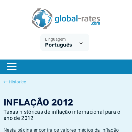
Euribor
O que é a inflação do IPC?
Taxas Euribor históricas
Calculadora de inflação
Term SOFR
O que é a inflação do IHPC?
Taxas ESTER históricas
Linguagem
Português
Bancos centrais
Inflação Brasil
Taxas SOFR históricas
ESTER
Inflação Estados Unidos
Taxas SONIA históricas
SONIA
Inflação Europa
Taxas TONAR históricas
Historico
SOFR
Inflação Portugal
Taxas de inflação históricas
INFLAÇÃO 2012
Taxas históricas de inflação internacional para o
ano de 2012
Nesta página encontra os valores médios da inflação