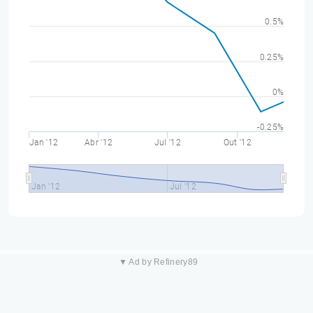
0.5%
0.25%
0%
-0.25%
Jan '12
Abr '12
Jul '12
Out '12
Jan '12
Jul '12
▼ Ad by Refinery89