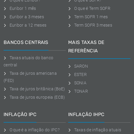
O que é Euribor?
O que é SOFR?
Euribor 1 mês
O que é Term SOFR
Euribor a 3 meses
Term SOFR 1 mes
Euribor a 12 meses
Term SOFR 3 meses
BANCOS CENTRAIS
MAIS TAXAS DE
REFERÊNCIA
Taxas atuais do banco
central
SARON
Taxa de juros americana
ESTER
(FED)
SONIA
Taxa de juros britânica (BoE)
TONAR
Taxa de juros europeia (ECB)
INFLAÇÃO IPC
INFLAÇÃO IHPC
O que é a inflação do IPC?
Taxas de inflação atuais