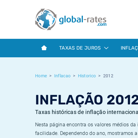
Euribor
O que é a inflação do IPC?
Taxas Euribor históricas
Calculadora de inflação
Term SOFR
O que é a inflação do IHPC?
Taxas ESTER históricas
TAXAS DE JUROS
INFLA
Bancos centrais
Inflação Brasil
Taxas SOFR históricas
ESTER
Inflação Estados Unidos
Taxas SONIA históricas
Home
Inflacao
Historico
2012
SONIA
Inflação Europa
Taxas TONAR históricas
INFLAÇÃO 201
SOFR
Inflação Portugal
Taxas de inflação históricas
Taxas históricas de inflação internacion
Nesta página encontra os valores médios da
facilidade. Dependendo do ano, mostramos a 