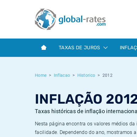
Euribor
O que é a inflação do IPC?
Taxas Euribor históricas
Calculadora de inflação
Term SOFR
O que é a inflação do IHPC?
Taxas ESTER históricas
TAXAS DE JUROS
INFLA
Bancos centrais
Inflação Brasil
Taxas SOFR históricas
ESTER
Inflação Estados Unidos
Taxas SONIA históricas
Home
Inflacao
Historico
2012
SONIA
Inflação Europa
Taxas TONAR históricas
INFLAÇÃO 201
SOFR
Inflação Portugal
Taxas de inflação históricas
Taxas históricas de inflação internacion
Nesta página encontra os valores médios da
facilidade. Dependendo do ano, mostramos a 