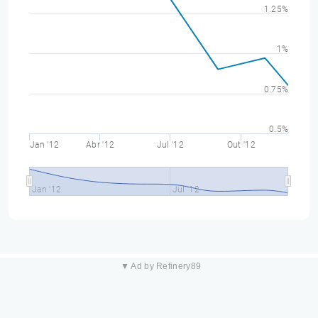
1.25%
1%
0.75%
0.5%
Jan '12
Abr '12
Jul '12
Out '12
Jan '12
Jul '12
▼ Ad by Refinery89