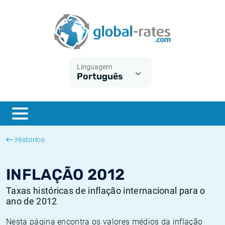
Euribor
O que é a inflação do IPC?
Taxas Euribor históricas
Calculadora de inflação
Term SOFR
O que é a inflação do IHPC?
Taxas ESTER históricas
Linguagem
Português
Bancos centrais
Inflação Brasil
Taxas SOFR históricas
ESTER
Inflação Estados Unidos
Taxas SONIA históricas
SONIA
Inflação Europa
Taxas TONAR históricas
Historico
SOFR
Inflação Portugal
Taxas de inflação históricas
INFLAÇÃO 2012
Taxas históricas de inflação internacional para o
ano de 2012
Nesta página encontra os valores médios da inflação