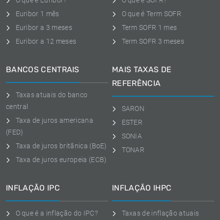
O que é Euribor?
O que é SOFR?
Euribor 1 mês
O que é Term SOFR
Euribor a 3 meses
Term SOFR 1 mes
Euribor a 12 meses
Term SOFR 3 meses
BANCOS CENTRAIS
MAIS TAXAS DE
REFERÊNCIA
Taxas atuais do banco
central
SARON
Taxa de juros americana
ESTER
(FED)
SONIA
Taxa de juros britânica (BoE)
TONAR
Taxa de juros europeia (ECB)
INFLAÇÃO IPC
INFLAÇÃO IHPC
O que é a inflação do IPC?
Taxas de inflação atuais