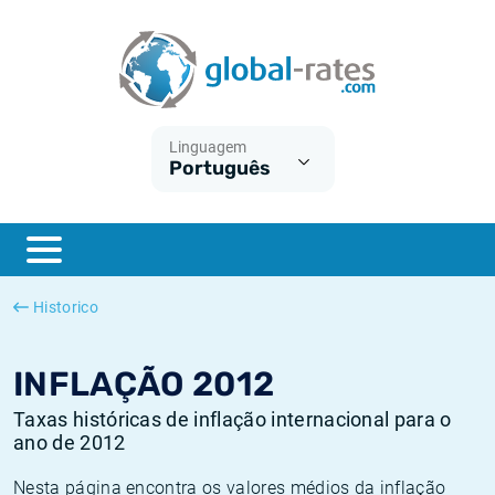
Euribor
O que é a inflação do IPC?
Taxas Euribor históricas
Calculadora de inflação
Term SOFR
O que é a inflação do IHPC?
Taxas ESTER históricas
Linguagem
Português
Bancos centrais
Inflação Brasil
Taxas SOFR históricas
ESTER
Inflação Estados Unidos
Taxas SONIA históricas
SONIA
Inflação Europa
Taxas TONAR históricas
Historico
SOFR
Inflação Portugal
Taxas de inflação históricas
INFLAÇÃO 2012
Taxas históricas de inflação internacional para o
ano de 2012
Nesta página encontra os valores médios da inflação