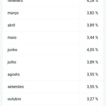
fevereiro
4,28 %
março
3,82 %
abril
3,89 %
maio
3,44 %
junho
4,05 %
julho
3,89 %
agosto
3,55 %
setembro
3,55 %
outubro
3,27 %