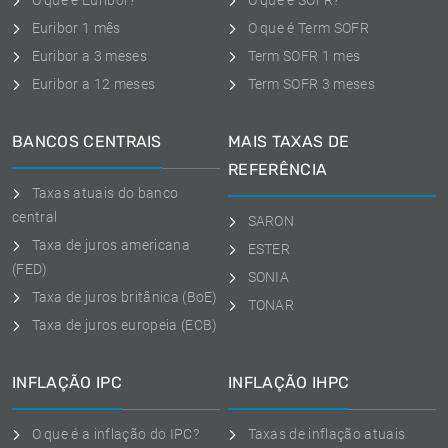
O que é Euribor?
O que é SOFR?
Euribor 1 mês
O que é Term SOFR
Euribor a 3 meses
Term SOFR 1 mes
Euribor a 12 meses
Term SOFR 3 meses
BANCOS CENTRAIS
MAIS TAXAS DE
REFERÊNCIA
Taxas atuais do banco
central
SARON
Taxa de juros americana
ESTER
(FED)
SONIA
Taxa de juros britânica (BoE)
TONAR
Taxa de juros europeia (ECB)
INFLAÇÃO IPC
INFLAÇÃO IHPC
O que é a inflação do IPC?
Taxas de inflação atuais