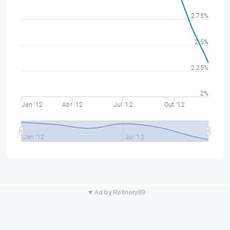
2.75%
2.5%
2.25%
2%
Jan '12
Abr '12
Jul '12
Out '12
Jan '12
Jul '12
▼ Ad by Refinery89