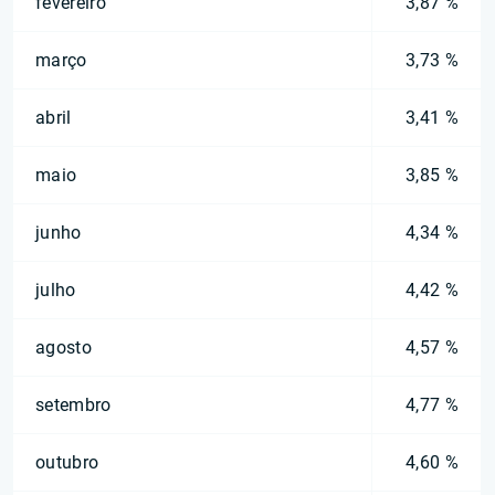
fevereiro
3,87 %
março
3,73 %
abril
3,41 %
maio
3,85 %
junho
4,34 %
julho
4,42 %
agosto
4,57 %
setembro
4,77 %
outubro
4,60 %