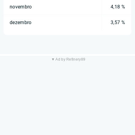
novembro
4,18 %
dezembro
3,57 %
▼ Ad by Refinery89