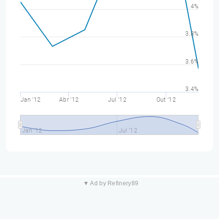
4%
3.8%
3.6%
3.4%
Jan '12
Abr '12
Jul '12
Out '12
Jan '12
Jul '12
▼ Ad by Refinery89