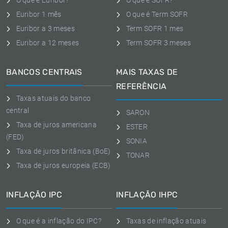
O que é Euribor?
O que é SOFR?
Euribor 1 mês
O que é Term SOFR
Euribor a 3 meses
Term SOFR 1 mes
Euribor a 12 meses
Term SOFR 3 meses
BANCOS CENTRAIS
MAIS TAXAS DE
REFERÊNCIA
Taxas atuais do banco
central
SARON
Taxa de juros americana
ESTER
(FED)
SONIA
Taxa de juros britânica (BoE)
TONAR
Taxa de juros europeia (ECB)
INFLAÇÃO IPC
INFLAÇÃO IHPC
O que é a inflação do IPC?
Taxas de inflação atuais