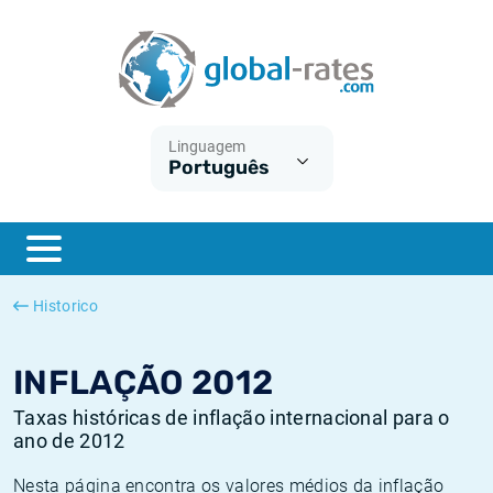
Euribor
O que é a inflação do IPC?
Taxas Euribor históricas
Calculadora de inflação
Term SOFR
O que é a inflação do IHPC?
Taxas ESTER históricas
Linguagem
Português
Bancos centrais
Inflação Brasil
Taxas SOFR históricas
ESTER
Inflação Estados Unidos
Taxas SONIA históricas
SONIA
Inflação Europa
Taxas TONAR históricas
Historico
SOFR
Inflação Portugal
Taxas de inflação históricas
INFLAÇÃO 2012
Taxas históricas de inflação internacional para o
ano de 2012
Nesta página encontra os valores médios da inflação