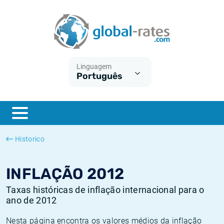
Euribor
O que é a inflação do IPC?
Taxas Euribor históricas
Calculadora de inflação
Term SOFR
O que é a inflação do IHPC?
Taxas ESTER históricas
Linguagem
Português
Bancos centrais
Inflação Brasil
Taxas SOFR históricas
ESTER
Inflação Estados Unidos
Taxas SONIA históricas
SONIA
Inflação Europa
Taxas TONAR históricas
Historico
SOFR
Inflação Portugal
Taxas de inflação históricas
INFLAÇÃO 2012
Taxas históricas de inflação internacional para o
ano de 2012
Nesta página encontra os valores médios da inflação