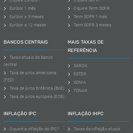
O que é Euribor?
O que é SOFR?
Euribor 1 mês
O que é Term SOFR
Euribor a 3 meses
Term SOFR 1 mes
Euribor a 12 meses
Term SOFR 3 meses
BANCOS CENTRAIS
MAIS TAXAS DE
REFERÊNCIA
Taxas atuais do banco
central
SARON
Taxa de juros americana
ESTER
(FED)
SONIA
Taxa de juros britânica (BoE)
TONAR
Taxa de juros europeia (ECB)
INFLAÇÃO IPC
INFLAÇÃO IHPC
O que é a inflação do IPC?
Taxas de inflação atuais