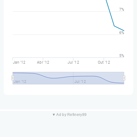
7%
6%
5%
Jan '12
Abr '12
Jul '12
Out '12
Jan '12
Jul '12
▼ Ad by Refinery89