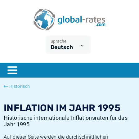
Euribor
Was ist die VPI-Inflation?
Historische Euribor-Sätze
Inflationsrechner
Term SOFR
Was ist die HVPI-Inflation?
Historische ESTER-Sätze
Sprache
Deutsch
Zentralbanken
Amerikanische inflation
Historische SARON-Sätze
ESTER
Deutsche inflation
Historische SOFR-Sätze
SONIA
Europäische inflation
Historische SONIA-Sätze
Historisch
SOFR
Schweizerische inflation
Historische Inflationsraten
INFLATION IM JAHR 1995
Historische internationale Inflationsraten für das
Jahr 1995
Auf dieser Seite werden die durchschnittlichen