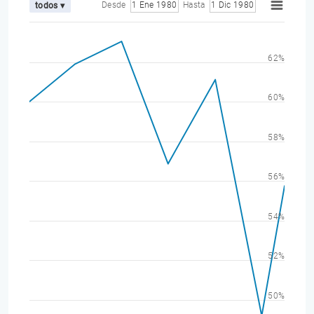
Desde
1 Ene 1980
Hasta
1 Dic 1980
todos ▾
62%
60%
58%
56%
54%
52%
50%