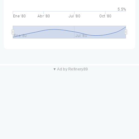
5.5%
Ene '80
Abr '80
Jul '80
Oct '80
Ene '80
Jul '80
▼ Ad by Refinery89