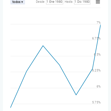
Desde
1 Ene 1980
Hasta
1 Dic 1980
todos ▾
7%
6.75%
6.5%
6.25%
6%
5.75%