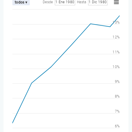
Desde
1 Ene 1980
Hasta
1 Dic 1980
todos ▾
13%
12%
11%
10%
9%
8%
7%
6%