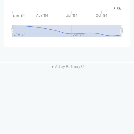
5.5%
Ene '84
Abr '84
Jul '84
Oct '84
Ene '84
Jul '84
▼ Ad by Refinery89