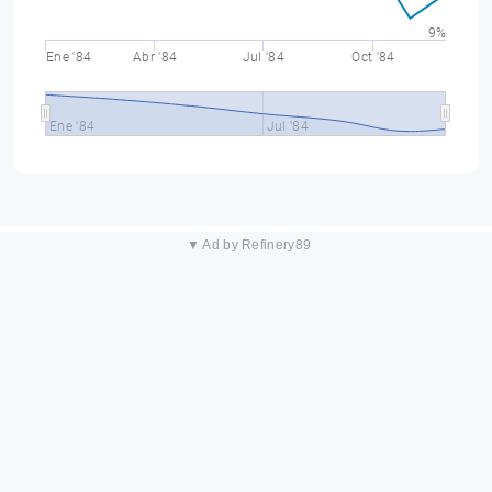
9%
Ene '84
Abr '84
Jul '84
Oct '84
Ene '84
Jul '84
▼ Ad by Refinery89