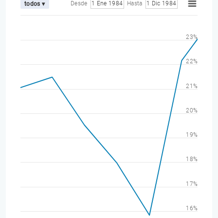
Desde
1 Ene 1984
Hasta
1 Dic 1984
todos ▾
23%
22%
21%
20%
19%
18%
17%
16%