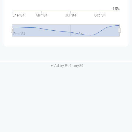
15%
Ene '84
Abr '84
Jul '84
Oct '84
Ene '84
Jul '84
▼ Ad by Refinery89