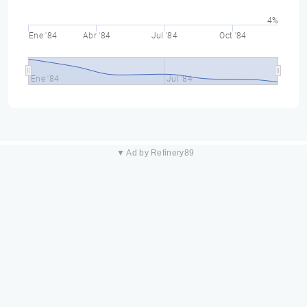
4%
Ene '84
Abr '84
Jul '84
Oct '84
Ene '84
Jul '84
▼ Ad by Refinery89