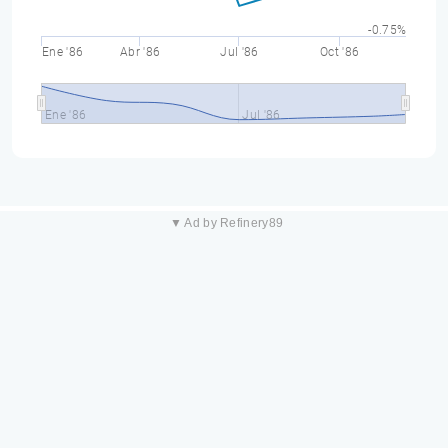
-0.75%
Ene '86
Abr '86
Jul '86
Oct '86
Ene '86
Jul '86
▼ Ad by Refinery89