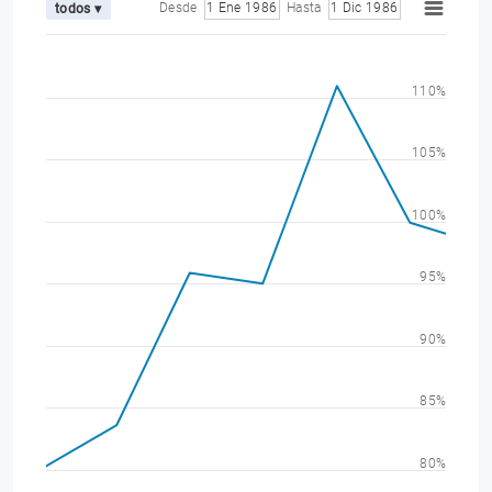
Desde
1 Ene 1986
Hasta
1 Dic 1986
todos ▾
110%
105%
100%
95%
90%
85%
80%