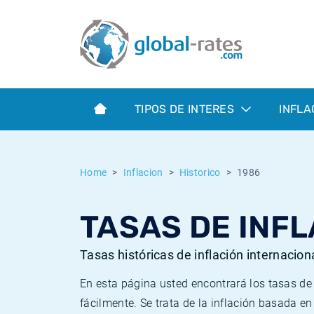
Euribor
¿Qué es la inflación IPC?
Euribor - histórico
Calculadora de inflación
Term SOFR
¿Qué es la inflación IPCA?
ESTER - histórico
TIPOS DE INTERES
INFLA
Bancos centrales
Inflación Chileno - IPC
SONIA - histórico
ESTER
Inflación Español - IPC
SOFR - histórico
Home
Inflacion
Historico
1986
SONIA
Inflación Estadounidense
TONAR - histórico
TASAS DE INFL
SOFR
Inflación Mexicano - IPC
Inflación histórica
Tasas históricas de inflación internacion
En esta página usted encontrará los tasas d
fácilmente. Se trata de la inflación basada e