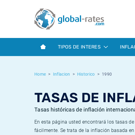
Euribor
¿Qué es la inflación IPC?
Euribor - histórico
Calculadora de inflación
Term SOFR
¿Qué es la inflación IPCA?
ESTER - histórico
TIPOS DE INTERES
INFLA
Bancos centrales
Inflación Chileno - IPC
SONIA - histórico
ESTER
Inflación Español - IPC
SOFR - histórico
Home
Inflacion
Historico
1990
SONIA
Inflación Estadounidense
TONAR - histórico
TASAS DE INFL
SOFR
Inflación Mexicano - IPC
Inflación histórica
Tasas históricas de inflación internacion
En esta página usted encontrará los tasas d
fácilmente. Se trata de la inflación basada e