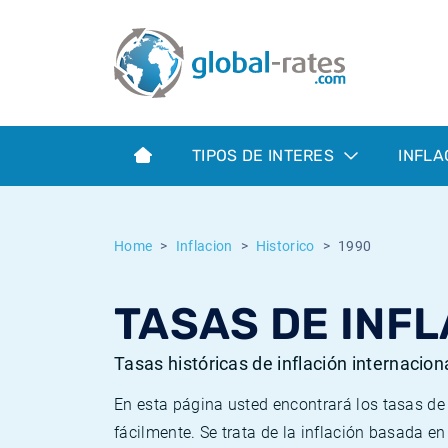
Euribor
¿Qué es la inflación IPC?
Euribor - histórico
Calculadora de inflación
Term SOFR
¿Qué es la inflación IPCA?
ESTER - histórico
TIPOS DE INTERES
INFLA
Bancos centrales
Inflación Chileno - IPC
SONIA - histórico
ESTER
Inflación Español - IPC
SOFR - histórico
Home
Inflacion
Historico
1990
SONIA
Inflación Estadounidense
TONAR - histórico
TASAS DE INFL
SOFR
Inflación Mexicano - IPC
Inflación histórica
Tasas históricas de inflación internacion
En esta página usted encontrará los tasas d
fácilmente. Se trata de la inflación basada e