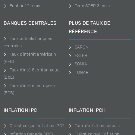
Euribor 12 mois
Term SOFR 3 mois
BANQUES CENTRALES
PLUS DE TAUX DE
RÉFÉRENCE
Taux actuels banques
centrales
SARON
Taux d'intérêt américain
ESTER
(FED)
SONIA
Taux d'intérêt britannique
TONAR
(BoE)
Taux d'intérêt européen
(ECB)
INFLATION IPC
INFLATION IPCH
Qu'est-ce que l'inflation IPC?
Taux d'inflation actuels
Inflation Canada (IPC)
Qu'est-ce que l'inflation