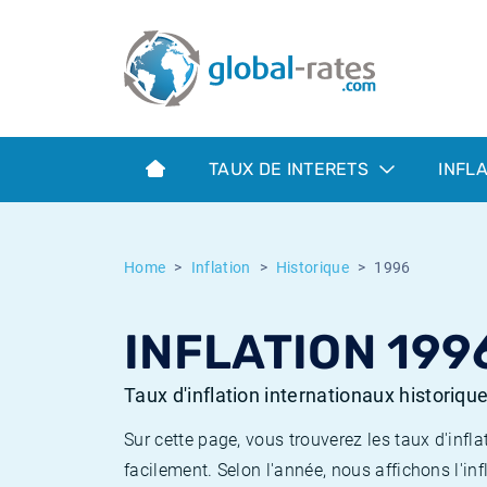
Euribor
Qu'est-ce que l'inflation IPC?
Taux Euribor historiques
Calculateur d’inflation
Term SOFR
Qu'est-ce que l'inflation IPCH?
Taux ESTER historiques
TAUX DE INTERETS
INFL
Banques centrales
Inflation Américain
Taux SOFR historiques
ESTER
Inflation Canadien
Taux SONIA historiques
Home
Inflation
Historique
1996
SONIA
Inflation Europeenne
Taux TONAR historiques
INFLATION 199
SOFR
Inflation Français
Taux d'inflation historiques
Taux d'inflation internationaux historiqu
Sur cette page, vous trouverez les taux d'in
facilement. Selon l'année, nous affichons l'inf