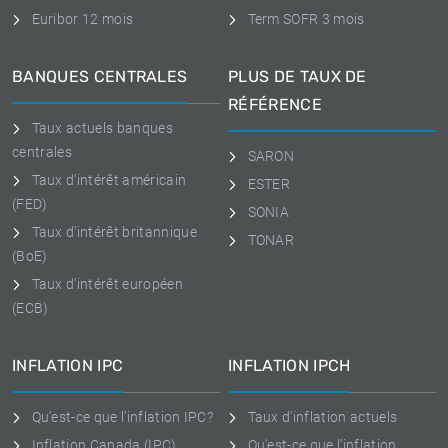
Euribor 12 mois
Term SOFR 3 mois
BANQUES CENTRALES
PLUS DE TAUX DE
RÉFÉRENCE
Taux actuels banques
centrales
SARON
Taux d'intérêt américain
ESTER
(FED)
SONIA
Taux d'intérêt britannique
TONAR
(BoE)
Taux d'intérêt européen
(ECB)
INFLATION IPC
INFLATION IPCH
Qu'est-ce que l'inflation IPC?
Taux d'inflation actuels
Inflation Canada (IPC)
Qu'est-ce que l'inflation