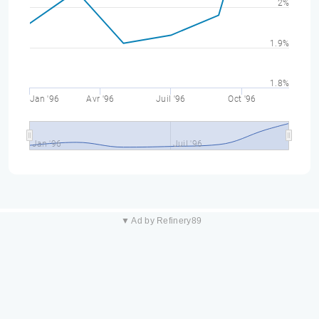
2%
1.9%
1.8%
Jan '96
Avr '96
Juil '96
Oct '96
Jan '96
Juil '96
▼ Ad by Refinery89